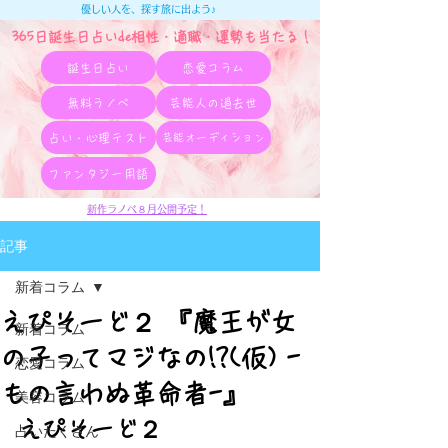
優しい人を、探す旅に出よう♪
365日誕生日占いde相性・適職・​運勢も当たる！
誕生日占い
恋愛コラム
無料ラノベ
芸能人の過去世
占い・心理テスト
芸能オーディション
ファンタジー用語
新作ラノベ８月公開予定！
記事
新着コラム
えぴそーど２ 『魔王が女
新着コラム
の子ってマジなの!?(仮) -
恋愛コラム
もの言わぬ革命者-』
美容コラム
えぴそーど２
占いたくさん