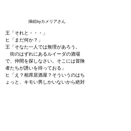
挿絵byカメリアさん
王「それと・・・」
ヒ「まだ何か？」
王「そなた一人では無理があろう。
　街のはずれにあるルイーダの酒場
で、仲間を探しなさい。そこには冒険
者たちが誘いを待っておる」
ヒ「え？相席居酒屋？そういうのはち
ょっと、キモい男しかいないから絶対
入りたくないんですぅ(´_ゝ｀)」
王「ちがう！冒険者たちの登録所じ
ゃ！」