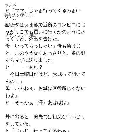
ラノベ
ヒ「ママ、じゃぁ行ってくるわぁ(・
芸能人の過去世
∀・)」
ヒナタは、まるで近所のコンビニにじ
芸能オーディション
ゃがりこでも買いに行くかのようにさ
ファンタジー用語
っくりと、外出を告げた。
母「いってらっしゃい」母も負けじ
と、このうえなくあっさりと、娘の顔
すら見ずに送り出した。
ヒ「・・・あれ？
　今日土曜日だけど、お城って開いて
んの？」
母「バカねぇ。お城は区役所じゃない
わよ」
ヒ「そっかぁ（汗）あははは」
外に出ると、庭先では祖父が土いじり
をしている。
ヒ「じぃじ、行ってくるわぁ」