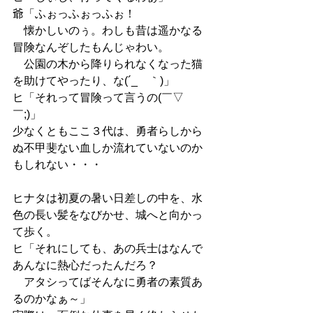
爺「ふぉっふぉっふぉ！
　懐かしいのぅ。わしも昔は遥かなる
冒険なんぞしたもんじゃわい。
　公園の木から降りられなくなった猫
を助けてやったり、な(´_ゝ｀)」
ヒ「それって冒険って言うの(￣▽
￣;)」
少なくともここ３代は、勇者らしから
ぬ不甲斐ない血しか流れていないのか
もしれない・・・
ヒナタは初夏の暑い日差しの中を、水
色の長い髪をなびかせ、城へと向かっ
て歩く。
ヒ「それにしても、あの兵士はなんで
あんなに熱心だったんだろ？
　アタシってばそんなに勇者の素質あ
るのかなぁ～」