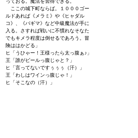
っておる。魔法を習得できる。
　ここの城下町ならば。１０００ゴー
ルドあれば《メラミ》や《ヒャダル
コ》、《バギマ》など中級魔法が手に
入る。さすれば戦いに不慣れなそなた
でもキメラ程度は倒せるであろう。冒
険ははかどる」
ヒ「うひゃー！王様ったら太っ腹ぁ♪」
王「誰がビールっ腹じゃと？」
ヒ「言ってないですぅぅぅ（汗）」
王「わしはワインっ腹じゃ！」
ヒ「そこなの（汗）」