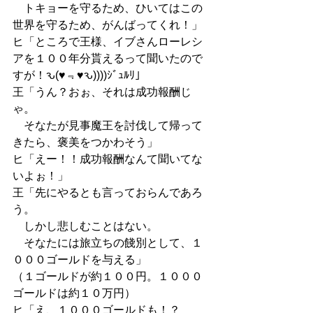
　トキョーを守るため、ひいてはこの
世界を守るため、がんばってくれ！」
ヒ「ところで王様、イブさんローレシ
アを１００年分貰えるって聞いたので
すが！ԅ(♥️﹃♥️ԅ))))ｼﾞｭﾙﾘ」
王「うん？おぉ、それは成功報酬じ
ゃ。
　そなたが見事魔王を討伐して帰って
きたら、褒美をつかわそう」
ヒ「えー！！成功報酬なんて聞いてな
いよぉ！」
王「先にやるとも言っておらんであろ
う。
　しかし悲しむことはない。
　そなたには旅立ちの餞別として、１
０００ゴールドを与える」
（１ゴールドが約１００円。１０００
ゴールドは約１０万円）
ヒ「え、１０００ゴールドも！？