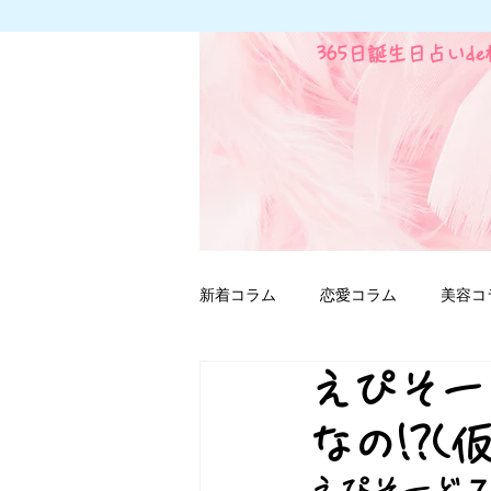
365日誕生日占いd
新着コラム
恋愛コラム
美容コ
えぴそー
ファンタジー用語
なの!?(
えぴそーど