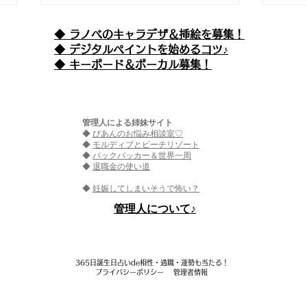
◆ ラノベのキャラデザ＆挿絵を募集！
​◆ デジタルペイントを始めるコツ♪
◆ キーボード＆ボーカル募集！
管理人による姉妹サイト
◆
びあんのお悩み相談室♡
えぴそーど９９ 『魔王が女
エピ
◆
モルディブとビーチリゾート
◆
バックパッカー＆世界一周
◆
退職金の使い道
の子ってマジなの!?(仮) -も
精さ
◆
妊娠してしまいそうで怖い？
の言わぬ革命者-』
は？
​管理人について♪
365日誕生日占いde相性・適職・​運勢も当たる！
プライバシーポリシー
管理者情報