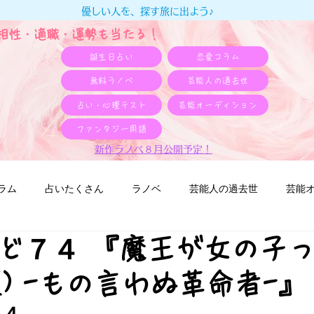
優しい人を、探す旅に出よう♪
e相性・適職・​運勢も当たる！
誕生日占い
恋愛コラム
無料ラノベ
芸能人の過去世
占い・心理テスト
芸能オーディション
ファンタジー用語
新作ラノベ８月公開予定！
ラム
占いたくさん
ラノベ
芸能人の過去世
芸能
ど７４ 『魔王が女の子
仮) -もの言わぬ革命者-』
７４