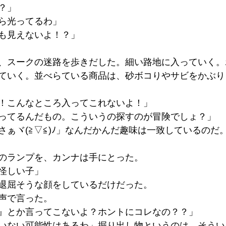
？」
ら光ってるわ」
も見えないよ！？」
、スークの迷路を歩きだした。細い路地に入っていく。
ていく。並べらている商品は、砂ボコりやサビをかぶり
！こんなところ入ってこれないよ！」
ってるんだもの。こういうの探すのが冒険でしょ？」
さぁヾ(≧▽≦)ﾉ」なんだかんだ趣味は一致しているのだ
のランプを、カンナは手にとった。
怪しい子」
退屈そうな顔をしているだけだった。
声で言った。
』とか言ってこないよ？ホントにコレなの？？」
いない可能性はあるわ」掘り出し物というのは、そうい