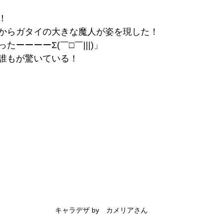
！
からガタイの大きな魔人が姿を現した！
ーーーーΣ(￣□￣|||)」
誰もが驚いている！
キャラデザ by　カメリアさん