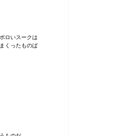
ボロいスークは
まくったものば
。
うものだ。