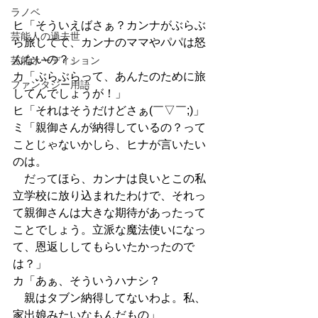
ラノベ
ヒ「そういえばさぁ？カンナがぶらぶ
芸能人の過去世
ら旅してて、カンナのママやパパは怒
んないの？」
芸能オーディション
カ「ぶらぶらって、あんたのために旅
ファンタジー用語
してんでしょうが！」
ヒ「それはそうだけどさぁ(￣▽￣;)」
ミ「親御さんが納得しているの？って
ことじゃないかしら、ヒナが言いたい
のは。
　だってほら、カンナは良いとこの私
立学校に放り込まれたわけで、それっ
て親御さんは大きな期待があったって
ことでしょう。立派な魔法使いになっ
て、恩返ししてもらいたかったので
は？」
カ「あぁ、そういうハナシ？
　親はタブン納得してないわよ。私、
家出娘みたいなもんだもの」