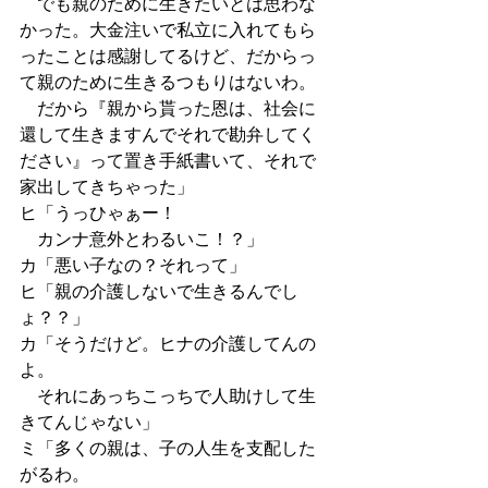
　でも親のために生きたいとは思わな
かった。大金注いで私立に入れてもら
ったことは感謝してるけど、だからっ
て親のために生きるつもりはないわ。
　だから『親から貰った恩は、社会に
還して生きますんでそれで勘弁してく
ださい』って置き手紙書いて、それで
家出してきちゃった」
ヒ「うっひゃぁー！
　カンナ意外とわるいこ！？」
カ「悪い子なの？それって」
ヒ「親の介護しないで生きるんでし
ょ？？」
カ「そうだけど。ヒナの介護してんの
よ。
　それにあっちこっちで人助けして生
きてんじゃない」
ミ「多くの親は、子の人生を支配した
がるわ。