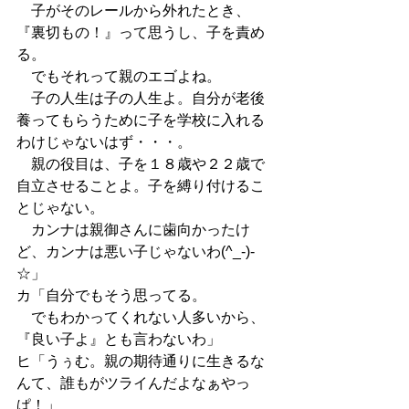
　子がそのレールから外れたとき、
『裏切もの！』って思うし、子を責め
る。
　でもそれって親のエゴよね。
　子の人生は子の人生よ。自分が老後
養ってもらうために子を学校に入れる
わけじゃないはず・・・。
　親の役目は、子を１８歳や２２歳で
自立させることよ。子を縛り付けるこ
とじゃない。
　カンナは親御さんに歯向かったけ
ど、カンナは悪い子じゃないわ(^_-)-
☆」
カ「自分でもそう思ってる。
　でもわかってくれない人多いから、
『良い子よ』とも言わないわ」
ヒ「うぅむ。親の期待通りに生きるな
んて、誰もがツライんだよなぁやっ
ぱ！」