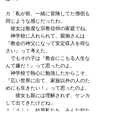
カ「私が前、一緒に冒険してた僧侶も
同じような感じだったわ。
　彼女は敬虔な宗教信仰の家庭でね。
　神学校に入れられて、親御さんは
『教会の神父になって安定収入を得な
さい』って考えた。
　でもその子は『教会にこもる人生な
んて嫌だ！』って思ったのよ。
　神学校で熱心に勉強したからこそ、
『広い世界に出て、家族以外の人のた
めにも生きたい！』って思ったのよ。
　　彼女も親には理解されず、ケンカ
して出てきたけどね」
ミ「うふふ。結局私たち、みんな似た
者同士ね」
ラノベ