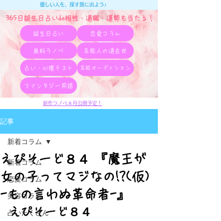
優しい人を、探す旅に出よう♪
365日誕生日占いde相性・適職・​運勢も当たる！
誕生日占い
恋愛コラム
無料ラノベ
芸能人の過去世
占い・心理テスト
芸能オーディション
ファンタジー用語
新作ラノベ８月公開予定！
記事
新着コラム
えぴそーど８４ 『魔王が
新着コラム
女の子ってマジなの!?(仮)
恋愛コラム
-もの言わぬ革命者-』
美容コラム
えぴそーど８４
占いたくさん