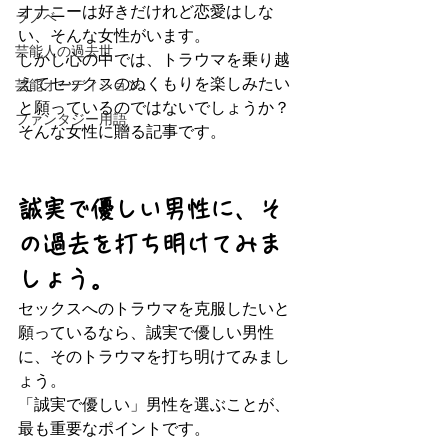
オナニーは好きだけれど恋愛はしな
ラノベ
い、そんな女性がいます。
芸能人の過去世
しかし心の中では、トラウマを乗り越
えてセックスのぬくもりを楽しみたい
芸能オーディション
と願っているのではないでしょうか？
ファンタジー用語
そんな女性に贈る記事です。
誠実で優しい男性に、そ
の過去を打ち明けてみま
しょう。
セックスへのトラウマを克服したいと
願っているなら、誠実で優しい男性
に、そのトラウマを打ち明けてみまし
ょう。
「誠実で優しい」男性を選ぶことが、
最も重要なポイントです。