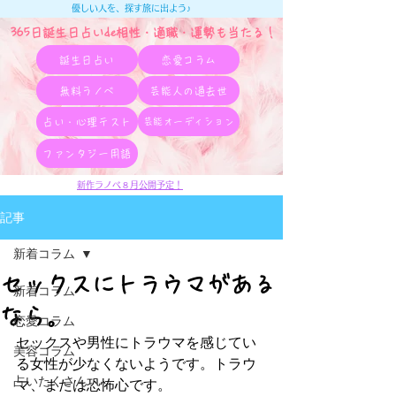
優しい人を、探す旅に出よう♪
365日誕生日占いde相性・適職・​運勢も当たる！
誕生日占い
恋愛コラム
無料ラノベ
芸能人の過去世
占い・心理テスト
芸能オーディション
ファンタジー用語
新作ラノベ８月公開予定！
記事
新着コラム
セックスにトラウマがある
新着コラム
なら。
恋愛コラム
セックスや男性にトラウマを感じてい
美容コラム
る女性が少なくないようです。トラウ
占いたくさん
マ、または恐怖心です。