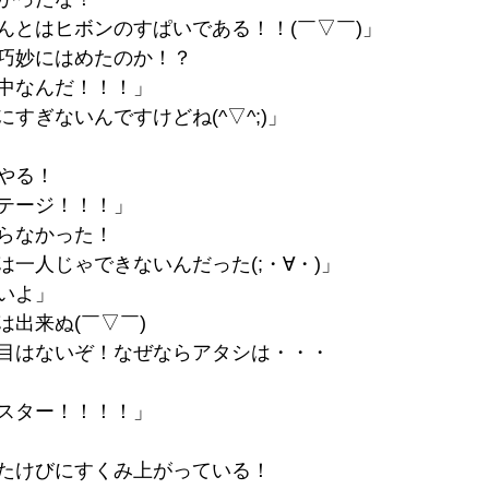
んとはヒボンのすぱいである！！(￣▽￣)」
巧妙にはめたのか！？
中なんだ！！！」
すぎないんですけどね(^▽^;)」
やる！
テージ！！！」
らなかった！
一人じゃできないんだった(;・∀・)」
いよ」
は出来ぬ(￣▽￣)
目はないぞ！なぜならアタシは・・・
スター！！！！」
たけびにすくみ上がっている！