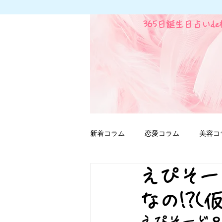
365日誕生日占いd
新着コラム
恋愛コラム
美容コ
えぴそー
ファンタジー用語
なの!?(
えぴそーど