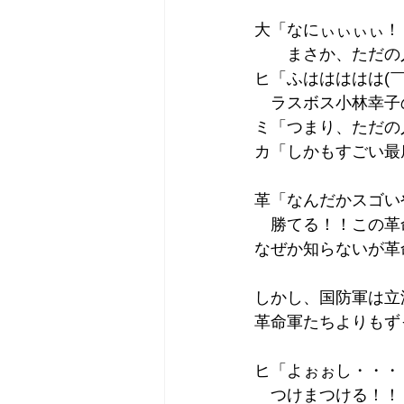
大「なにぃぃぃぃ！
　　まさか、ただの
ヒ「ふははははは(￣
　ラスボス小林幸子
ミ「つまり、ただの人ね
カ「しかもすごい最底
革「なんだかスゴい
　勝てる！！この革
なぜか知らないが革
しかし、国防軍は立
革命軍たちよりもず
ヒ「よぉぉし・・・
　つけまつける！！