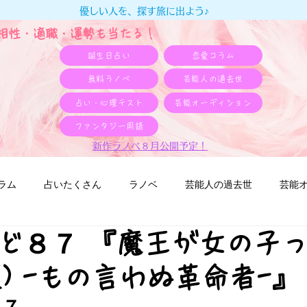
優しい人を、探す旅に出よう♪
e相性・適職・​運勢も当たる！
誕生日占い
恋愛コラム
無料ラノベ
芸能人の過去世
占い・心理テスト
芸能オーディション
ファンタジー用語
新作ラノベ８月公開予定！
ラム
占いたくさん
ラノベ
芸能人の過去世
芸能
ど８７ 『魔王が女の子
仮) -もの言わぬ革命者-』
８７