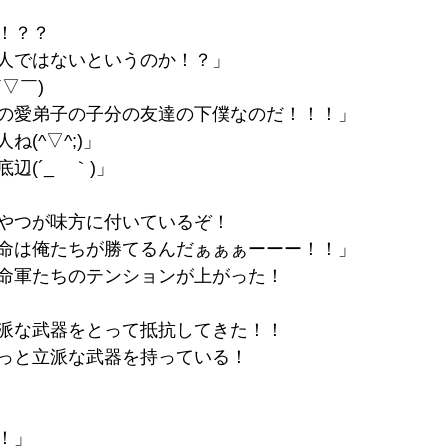
！？？
人ではないというのか！？」
▽￣)
の愛弟子の子分の友達の下僕なのだ！！！」
(^▽^;)」
辺(´_ゝ｀)」
やつが味方に付いているぞ！
命は俺たちが勝てるんだぁぁぁーーー！！」
命軍たちのテンションが上がった！
派な武器をとって抵抗してきた！！
っと立派な武器を持っている！
！」