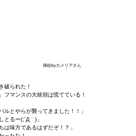
挿絵byカメリアさん
き破られた！
」フマンスの大統領は慌てている！
パルとやらが襲ってきました！！」
とるー(;´Д｀)」
ちは味方であるはずだぞ！？」
かったな！