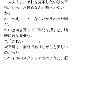
　大丈夫よ。それを提案したのは女王
様だから、お咎めなんか喰らわない
わ」
れ「へえ・・・」なんだか変わった国
だ。
れいは向き直って二重門を押すと、咄
嗟に言葉を失う。
れ「きれい・・・！」
城下町は、素朴でありながらも美しい
のだった！
いつぞやのスタンシアラのように、石
積みの家だった。しかしガーデンブル
グの場合、石が黄色がかっている。ハ
チミツ色の壁をしているのだ。そして
屋根にはもう少し茶色いレンガが乗っ
ている。
スタンシアラの石積みの家は男性的な
雰囲気があったが、こちらのハチミツ
色の家並みは女性的な柔らかさがあ