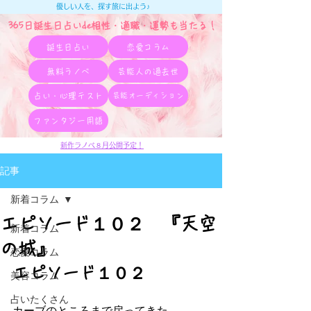
優しい人を、探す旅に出よう♪
365日誕生日占いde相性・適職・​運勢も当たる！
誕生日占い
恋愛コラム
無料ラノベ
芸能人の過去世
占い・心理テスト
芸能オーディション
ファンタジー用語
新作ラノベ８月公開予定！
記事
新着コラム
エピソード１０２ 『天空
新着コラム
の城』
恋愛コラム
エピソード１０２
美容コラム
占いたくさん
カーブのところまで戻ってきた。