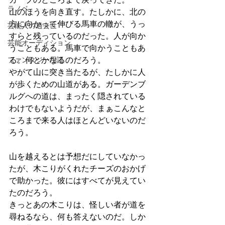
ラノベ
山のほうを向き直す。たしかに、北の
方に向かって伸びる馬車の轍が、うっ
芸能人の過去世
すらと残っているのだった。人が向か
芸能オーディション
うこともある。馬車で向かうこともあ
ファンタジー用語
る。何とかなるのだろう。
やがて山に突き当たるが、たしかに人
が歩くための山道がある。ガーデンブ
ルグへの道は、まったく隠されている
わけでもないようだが、まぁこんなと
ころまで来る人はほとんどいないのだ
ろう。
山を越えるとは予想だにしていなかっ
たが、木こりがくれたチーズのおかげ
で助かった。彼にはすべてが見えてい
たのだろう。
きっとあの木こりは、怪しい者が道を
尋ねるなら、何も答えないのだ。しか