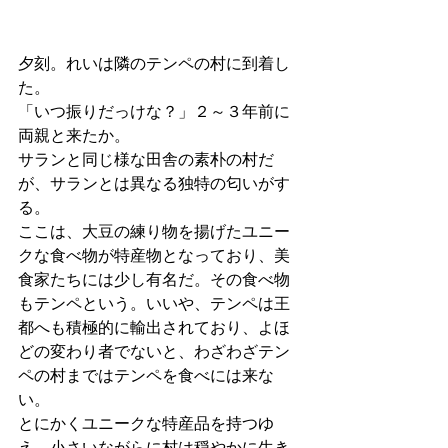
夕刻。れいは隣のテンペの村に到着し
た。
「いつ振りだっけな？」２～３年前に
両親と来たか。
サランと同じ様な田舎の素朴の村だ
が、サランとは異なる独特の匂いがす
る。
ここは、大豆の練り物を揚げたユニー
クな食べ物が特産物となっており、美
食家たちには少し有名だ。その食べ物
もテンペという。いいや、テンペは王
都へも積極的に輸出されており、よほ
どの変わり者でないと、わざわざテン
ペの村まではテンペを食べには来な
い。
とにかくユニークな特産品を持つゆ
え、小さいながらに村は穏やかに生き