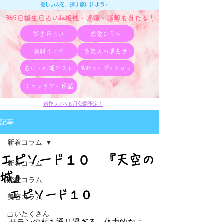
優しい人を、探す旅に出よう♪
365日誕生日占いde相性・適職・​運勢も当たる！
誕生日占い
恋愛コラム
無料ラノベ
芸能人の過去世
占い・心理テスト
芸能オーディション
ファンタジー用語
新作ラノベ８月公開予定！
記事
新着コラム
エピソード１０ 『天空の
新着コラム
城』
恋愛コラム
エピソード１０
美容コラム
占いたくさん
サランの村を通り過ぎる。体力的なこ