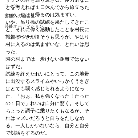
ラノベ
とを考えれば１日休んでから旅立ちた
いが、やはり帰るのは気まずい。
芸能人の過去世
いや、吊り橋の試練を果たしてきたこ
芸能オーディション
と、それに偉く感動したことを村長に
ファンタジー用語
報告すべきか？そうも思うが、やはり
村に入るのは気まずいな、とれいは思
った。
隣の村までは、歩けない距離ではない
はずだ。
試練を終えたれいにとって、この地帯
に出没するスライムやいっかくうさぎ
はとても弱く感じられるようになっ
た。「おぉ、私も強くなった！たった
の１日で」れいは自分に驚く。そして
ちょっと調子に乗りたくもなるが、そ
れはマズいだろうと自らをたしなめ
る。一人しかいないなら、自分と自分
で対話をするのだ。