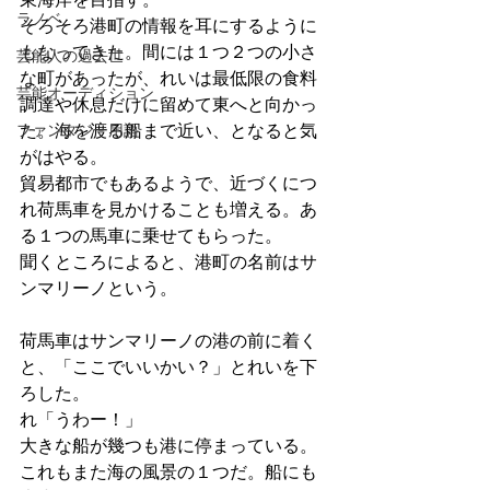
ラノベ
そろそろ港町の情報を耳にするように
もなってきた。間には１つ２つの小さ
芸能人の過去世
な町があったが、れいは最低限の食料
芸能オーディション
調達や休息だけに留めて東へと向かっ
ファンタジー用語
た。海を渡る船まで近い、となると気
がはやる。
貿易都市でもあるようで、近づくにつ
れ荷馬車を見かけることも増える。あ
る１つの馬車に乗せてもらった。
聞くところによると、港町の名前はサ
ンマリーノという。
荷馬車はサンマリーノの港の前に着く
と、「ここでいいかい？」とれいを下
ろした。
れ「うわー！」
大きな船が幾つも港に停まっている。
これもまた海の風景の１つだ。船にも