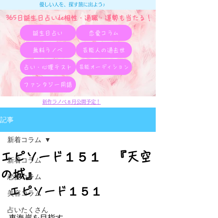
優しい人を、探す旅に出よう♪
365日誕生日占いde相性・適職・​運勢も当たる！
誕生日占い
恋愛コラム
無料ラノベ
芸能人の過去世
占い・心理テスト
芸能オーディション
ファンタジー用語
新作ラノベ８月公開予定！
記事
新着コラム
エピソード１５１ 『天空
新着コラム
の城』
恋愛コラム
エピソード１５１
美容コラム
占いたくさん
東海岸を目指す。