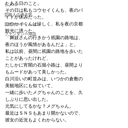
たある日のこと。
ラノベ
その日は私もコウセイくんも、夜のバ
芸能人の過去世
イトが休みだった。
コウセイくんは珍しく、私を夜の京都
芸能オーディション
観光に誘った。
ファンタジー用語
「舞妓さんの行きかう祇園の路地は、
夜のほうが風情があるんだよ」と。
私は以前、昼間に祇園の路地を歩いた
ことがあったけれど、
たしかに宵闇の石堀小路は、昼間より
もムードがあって美しかった。
白川沿いの町並みは、いつかの倉敷の
美観地区にも似ていて、
一緒に歩いたメグちゃんのことを、久
しぶりに思い出した。
元気にしてるかな？メグちゃん。
最近はＳＮＳもあまり開かないので、
彼女の近況もよくわからない。