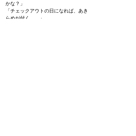
かな？」
「チェックアウトの日になれば、あき
らめが付く…。」
私は愛子さんとの会話を思い出して、
ぼそっとつぶやいた。
「え？」コウセイくんは聞き返す。
「いや、何でもないんです。」
コウセイくんは悪い人じゃない。愛子
さんともよく似ている。
彼と深く交わったかどうかは、誰にも
話さないようにしようと思っている。
『トランク１つで生きていく』
ラノベ