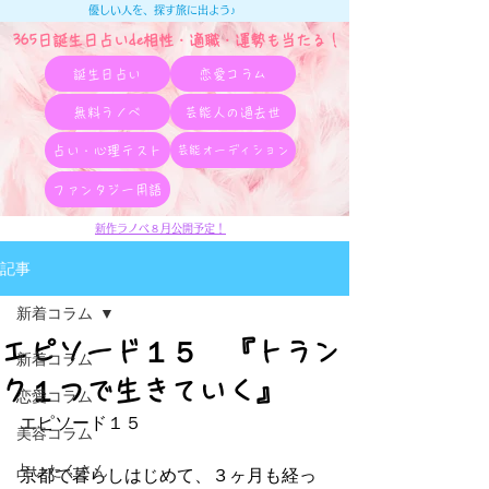
優しい人を、探す旅に出よう♪
365日誕生日占いde相性・適職・​運勢も当たる！
誕生日占い
恋愛コラム
無料ラノベ
芸能人の過去世
占い・心理テスト
芸能オーディション
ファンタジー用語
新作ラノベ８月公開予定！
記事
新着コラム
エピソード１５ 『トラン
新着コラム
ク１つで生きていく』
恋愛コラム
エピソード１５
美容コラム
占いたくさん
京都で暮らしはじめて、３ヶ月も経っ