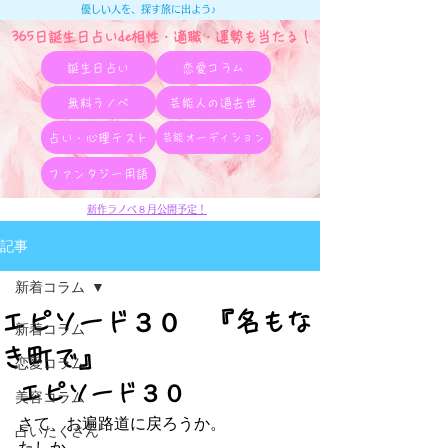
優しい人を、探す旅に出よう♪
365日誕生日占いde相性・適職・​運勢も当たる！
誕生日占い
恋愛コラム
無料ラノベ
芸能人の過去世
占い・心理テスト
芸能オーディション
ファンタジー用語
新作ラノベ８月公開予定！
記事
新着コラム
エピソード３０ 『名もな
新着コラム
き町で』
恋愛コラム
エピソード３０
美容コラム
さて、お遍路道に戻ろうか。
占いたくさん
たしか、