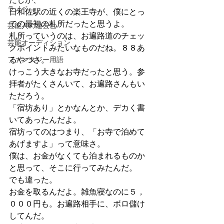
ラノベ
日和佐駅の近くの楽王寺が、僕にとっ
ての最初の札所だったと思うよ。
芸能人の過去世
札所っていうのは、お遍路道のチェッ
芸能オーディション
クポイントみたいなものだね。８８あ
ファンタジー用語
るやつさ。
けっこう大きなお寺だったと思う。参
拝者がたくさんいて、お遍路さんもい
ただろう。
「宿坊あり」とかなんとか、デカく書
いてあったんだよ。
宿坊ってのはつまり、「お寺で泊めて
あげますよ」って意味さ。
僕は、お金がなくても泊まれるものか
と思って、そこに行ってみたんだ。
でも違った。
お金を取るんだよ。雑魚寝なのに５，
０００円も。お遍路相手に、ボロ儲け
してんだ。