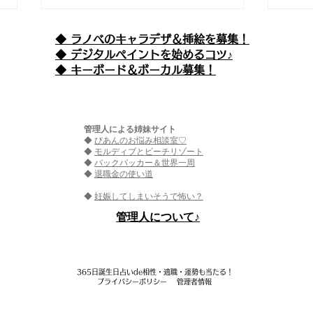
◆ ラノベのキャラデザ＆挿絵を募集！
​◆ デジタルペイントを始めるコツ♪
◆ キーボード＆ボーカル募集！
管理人による姉妹サイト
◆
びあんのお悩み相談室♡
えぴそーど９９ 『魔王が女
エピ
◆
モルディブとビーチリゾート
◆
バックパッカー＆世界一周
◆
退職金の使い道
の子ってマジなの!?(仮) -も
精さ
◆
妊娠してしまいそうで怖い？
の言わぬ革命者-』
は？
​管理人について♪
365日誕生日占いde相性・適職・​運勢も当たる！
プライバシーポリシー
管理者情報