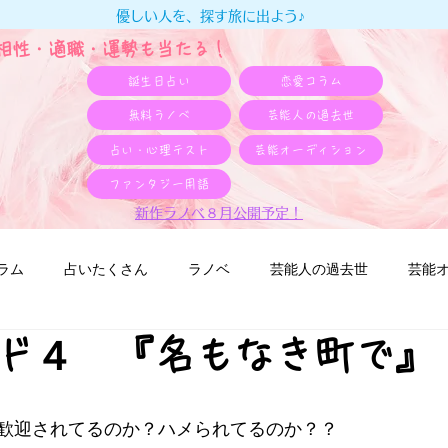
優しい人を、探す旅に出よう♪
e相性・適職・​運勢も当たる！
誕生日占い
恋愛コラム
無料ラノベ
芸能人の過去世
占い・心理テスト
芸能オーディション
ファンタジー用語
新作ラノベ８月公開予定！
ラム
占いたくさん
ラノベ
芸能人の過去世
芸能
ド４ 『名もなき町で』
４
歓迎されてるのか？ハメられてるのか？？