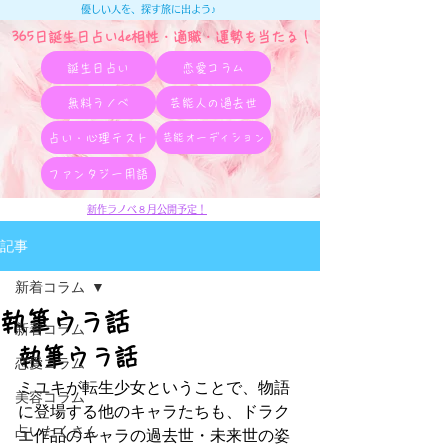
優しい人を、探す旅に出よう♪
365日誕生日占いde相性・適職・​運勢も当たる！
誕生日占い
恋愛コラム
無料ラノベ
芸能人の過去世
占い・心理テスト
芸能オーディション
ファンタジー用語
新作ラノベ８月公開予定！
記事
新着コラム
執筆ウラ話
新着コラム
執筆ウラ話
恋愛コラム
ミユキが転生少女ということで、物語
美容コラム
に登場する他のキャラたちも、ドラク
占いたくさん
エ作品のキャラの過去世・未来世の姿