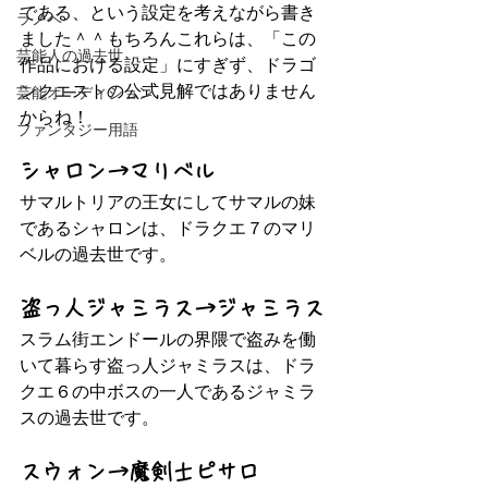
である、という設定を考えながら書き
ラノベ
ました＾＾もちろんこれらは、「この
芸能人の過去世
作品における設定」にすぎず、ドラゴ
ンクエストの公式見解ではありません
芸能オーディション
からね！
ファンタジー用語
シャロン→マリベル
サマルトリアの王女にしてサマルの妹
であるシャロンは、ドラクエ７のマリ
ベルの過去世です。
盗っ人ジャミラス→ジャミラス
スラム街エンドールの界隈で盗みを働
いて暮らす盗っ人ジャミラスは、ドラ
クエ６の中ボスの一人であるジャミラ
スの過去世です。
スウォン→魔剣士ピサロ