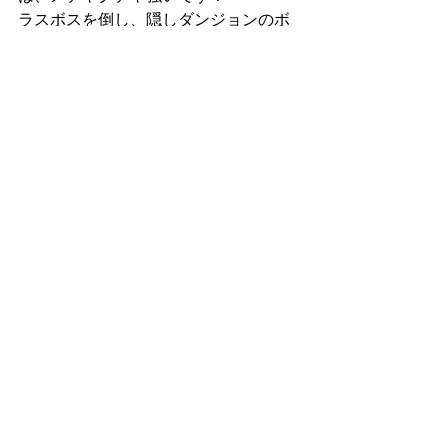
ラスボスを倒し、隠しダンジョンのボ
スも倒し、隠しダンジョンのラスボス
を１０ターン撃破できてしまう、とい
うくらいの強さですね。
ラスボス（ハーゴン、シドー）を倒す
のなんて簡単なのですが、敢えてテロ
スで暮らしているのです。ラスボスが
怖いから逃げている、というわけでは
ないのです。
ちなみに、風の谷の村長さんやマーニ
ャ婆さんにおいても、それに近いとこ
ろがあります。
おしまい♪
『転生したらローレシアのメイドさん