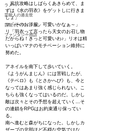
　炭坑攻略はしばらくあきらめて、ま
ラノベ
ずは《水の羽衣》をゲットしに行きま
芸能人の過去世
しょ」
マ「そのお洋服、可愛いかなぁ～」
芸能オーディション
リ「羽衣って言ったら天女のお召し物
ファンタジー用語
だからね！きっと可愛いわ♪」リオは精
いっぱいマナのモチベーション維持に
努めた。
アネイルを南下して歩いていく。
《ようがんまじん》には苦戦したが、
《テベロ》も《とさかへび》も、今と
なってはあまり強く感じられない。こ
ちらも強くなってはいるのだ。しかし
敵は次々とその予想を超えていく…そ
の連鎖をRPGはお約束通り保ってい
る。
南へ進むと森がちになった。しかしカ
ザーブの北部ほど不穏な空気ではな