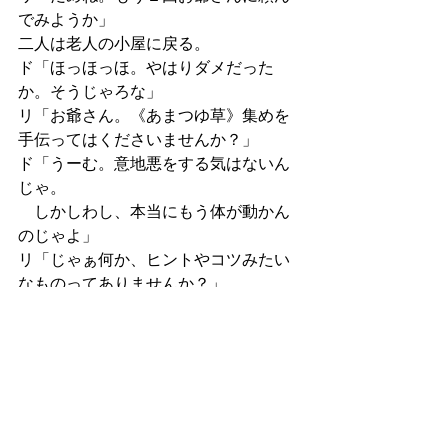
でみようか」
二人は老人の小屋に戻る。
ド「ほっほっほ。やはりダメだった
か。そうじゃろな」
リ「お爺さん。《あまつゆ草》集めを
手伝ってはくださいませんか？」
ド「うーむ。意地悪をする気はないん
じゃ。
　しかしわし、本当にもう体が動かん
のじゃよ」
リ「じゃぁ何か、ヒントやコツみたい
なものってありませんか？」
ド「《あまつゆ草》の存在を隠すつも
りもない。
　シソという植物に似た葉ではある
が…」
マ「シソ？わたしシソわかるよ！」
ド「なに？まことか！？その若さで野