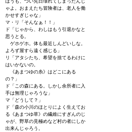
ほうも、つい先日壊れてしまったんじ
ゃよ。おまえたち冒険者は、老人を働
かせすぎじゃな」
マ・リ「そんなぁ！！」
ド「じゃから、わしはもう引退かなと
思うとる。
　ゲホゲホ。体も最近しんどいしな。
よろず屋すら遠く感じる」
リ「アタシたち、希望を捨てるわけに
はいかないの。
　《あまつゆの糸》はどこにある
の？」
ド「この森にある。しかし余所者に入
手は無理じゃろうな」
マ「どうして？」
ド「森の小川のほとりによく生えてお
る《あまつゆ草》の繊維にすぎんのじ
ゃが、野草の見極めなど村の者にしか
出来んじゃろう。