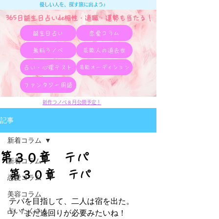
優しい人を、探す旅に出よう♪
365日誕生日占いde相性・適職・​運勢も当たる！
誕生日占い
恋愛コラム
無料ラノベ
芸能人の過去世
占い・心理テスト
芸能オーディション
ファンタジー用語
新作ラノベ８月公開予定！
記事
新着コラム
第３０章 テパ
新着コラム
第３０章　テパ
恋愛コラム
美容コラム
テパを目指して、二人は宿を出た。
占いたくさん
リ「まだ遠回りが必要みたいね！