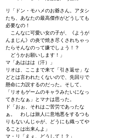
リ「ドン・モハメのお爺さん。アタシ
たち、あなたの最高傑作がどうしても
必要なの！
　こんなに可愛い女の子が、《ようが
んまじん》の炎で焼き尽くされちゃっ
たらそんなのって嫌でしょう！？
　どうかお願いします！」
マ「あははは（汗）」
リオは、ここまで来て「引き返せ」な
どとは言われたくないので、先回りで
懸命に力説するのだった。そして、
「リオもゲームのキャラみたいになっ
てきたなぁ」とマナは思った。
ド「おぉ、それはご苦労であったな
ぁ。　わしは旅人に意地悪をするつも
りもないんじゃが、どうにも織ってや
ることは出来んよ」
マ・リ「えぇ、どうして！？」