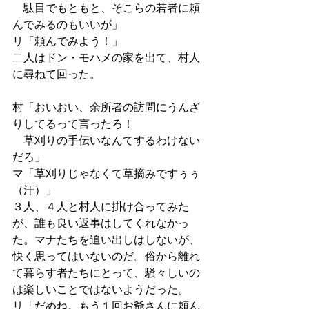
　駄目でもともと、そこらの若者に頼
んでみるのもいいが」
リ「頼んでみよう！」
二人はドン・モハメの家を出て、村人
に尋ねて回った。
村「おいおい、余所者の訪問にうんざ
りしてるって言ったろ！
　草刈りの手伝いなんてするわけない
だろ」
マ「草刈りじゃなくて草摘みですぅぅ
（汗）」
３人、４人と村人に掛け合ってみた
が、誰も良い返事はしてくれなかっ
た。マナたちを追い出しはしないが、
快く思ってはいないのだ。俗から離れ
て暮らす者たちにとって、騒々しいの
は楽しいことではないようだった。
リ「だめね。もう１回お爺さんに頼ん