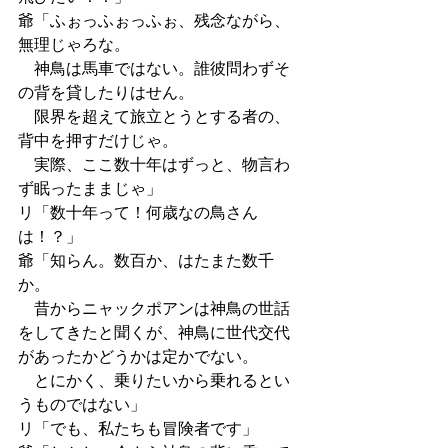
爺「ふぉっふぉっふぉ、残念ながら、
無理じゃろな。
　神鳥は馬車ではない。誰彼問わずそ
の背を貸したりはせん。
　限界を超えて旅立とうとする者の、
背中を押すだけじゃ。
　実際、ここ数十年はずっと、物言わ
ず眠ったままじゃ」
リ「数十年って！何歳なの鳥さん
は！？」
爺「知らん。数百か、はたまた数千
か。
　昔からニャックポアンは神鳥の世話
をしてきたと聞くが、神鳥に世代交代
があったかどうかは定かでない。
　とにかく、乗りたいから乗れるとい
うものではない」
リ「でも、私たちも冒険者です」