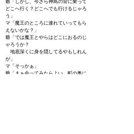
爺「しかし、今さら神鳥の背に乗って
どこへ行く？どこへでも行けるじゃろ
う」
マ「魔王のところに連れていってもら
えないかな？」
爺「では魔王とやらはどこにおるのじ
ゃろうか？
　地底深くに身を隠してるやもしれん
が」
マ「そっかぁ」
爺「まぁ会ってみたらよい。町の奥に
おるよ。
　おぬしら、良い目をしとる。ほっほ
っほ。
　優しいのじゃろう。優しきは、強き
よりも良いことじゃ。ほっほっほ」
向かいに座っていた老婆は、糸つむぎ
していた手を止め、そわそわとこちら