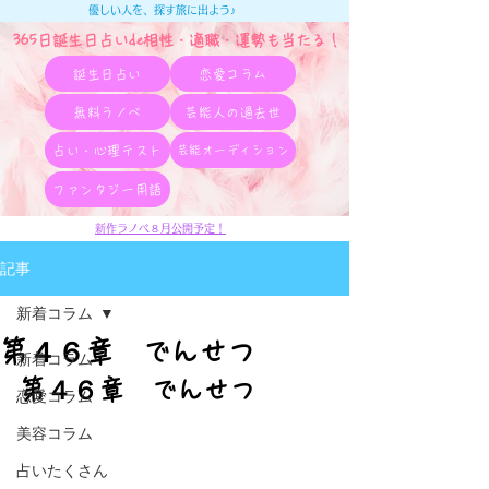
優しい人を、探す旅に出よう♪
365日誕生日占いde相性・適職・​運勢も当たる！
誕生日占い
恋愛コラム
無料ラノベ
芸能人の過去世
占い・心理テスト
芸能オーディション
ファンタジー用語
新作ラノベ８月公開予定！
記事
新着コラム
第４６章 でんせつ
新着コラム
第４６章　でんせつ
恋愛コラム
美容コラム
占いたくさん