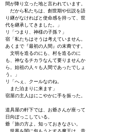
間が降り立った地と言われています。
　だから私たちは、創世期や伝説を語
り継がなければと使命感を持って、世
代を継承してきました。」
リ「つまり、神様の子孫？」
宿「私たちはそうは考えていません。
あくまで『最初の人間』の末裔です。
　文明を造るのにも、村を造るのに
も、神なるチカラなんて要りませんか
ら。始祖の人々も人間であったでしょ
う。」
リ「へぇ、クールなのね。
　また泊まりに来ます」
宿屋の主人はにこやかに手を振った。
道具屋の軒下では、お爺さんが座って
日向ぼっこしている。
爺「旅の方よ。知っておきなさい。
　世界を闇に包もうとする魔王は、昔