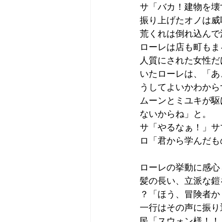
サ「バカ！建物を壊
振り上げたオノは威
荒くれは倒れ込んで
ローレは店も町もま
人質にされた女性だ
いたローレは、「あ
うしてよいかわから
ムーンとミユキが駆
ないからね」と。
サ「やるなぁ！」サ
ロ「君から学んだも
ローレの挙動に感心
髪の長い、立派な鎧
？「ほう、冒険者か
一行はその声に振り
民「スウォン様！！