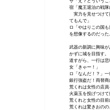
サ「え？どういうこ
宿「魔王退治の戦隊
　実力を見せつけて
てもんで」
ロ「やはりこの国も
を想像するのだった
武器の新調に興味が
かずに城を目指す。
道すがら、一行は悲
女「きゃー！」
ロ「なんだ！？」一
銀行強盗だ！両替商
荒くれは女性の店員
火薬玉を投げつけて
荒くれと女性の目前
荒くれは驚きおのの