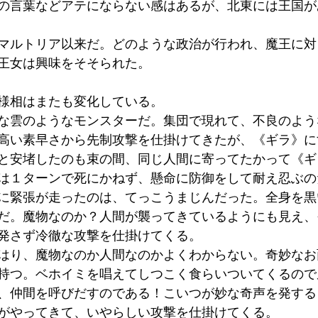
の言葉などアテにならない感はあるが、北東には王国が
マルトリア以来だ。どのような政治が行われ、魔王に対
王女は興味をそそられた。
様相はまたも変化している。
な雲のようなモンスターだ。集団で現れて、不良のよう
高い素早さから先制攻撃を仕掛けてきたが、《ギラ》に
と安堵したのも束の間、同じ人間に寄ってたかって《ギ
は１ターンで死にかねず、懸命に防御をして耐え忍ぶの
に緊張が走ったのは、てっこうまじんだった。全身を黒
だ。魔物なのか？人間が襲ってきているようにも見え、
発さず冷徹な攻撃を仕掛けてくる。
はり、魔物なのか人間なのかよくわからない。奇妙なお
持つ。ベホイミを唱えてしつこく食らいついてくるので
、仲間を呼びだすのである！こいつが妙な奇声を発する
がやってきて、いやらしい攻撃を仕掛けてくる。