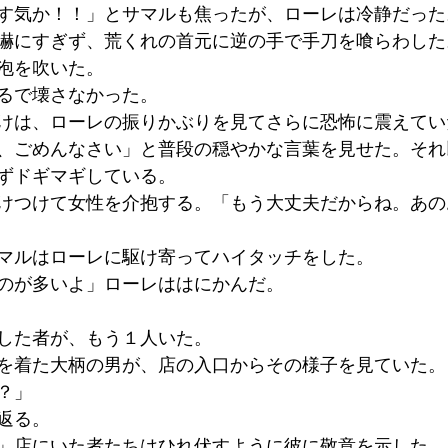
す気か！！」とサマルも焦ったが、ローレは冷静だった
嚇にすぎず、荒くれの首元に逆の手で手刀を喰らわした
泡を吹いた。
るで壊さなかった。
けは、ローレの振りかぶりを見てさらに恐怖に震えてい
、ごめんなさい」と普段の穏やかな言葉を見せた。それ
ずドギマギしている。
けつけて女性を介抱する。「もう大丈夫だからね。あの
マルはローレに駆け寄ってハイタッチをした。
のが多いよ」ローレははにかんだ。
した者が、もう１人いた。
を着た大柄の男が、店の入口からその様子を見ていた。
？」
返る。
」店にいた者たちはひれ伏すように彼に敬意を示した。