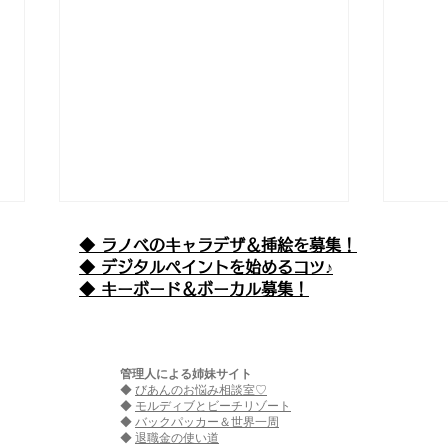
◆ ラノベのキャラデザ＆挿絵を募集！
​◆ デジタルペイントを始めるコツ♪
◆ キーボード＆ボーカル募集！
管理人による姉妹サイト
◆
びあんのお悩み相談室♡
えぴそーど９９ 『魔王が女
エピ
◆
モルディブとビーチリゾート
◆
バックパッカー＆世界一周
◆
退職金の使い道
の子ってマジなの!?(仮) -も
精さ