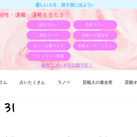
優しい人を、探す旅に出よう♪
e相性・適職・​運勢も当たる！
誕生日占い
恋愛コラム
無料ラノベ
芸能人の過去世
占い・心理テスト
芸能オーディション
ファンタジー用語
新作ラノベ８月公開予定！
ラム
占いたくさん
ラノベ
芸能人の過去世
芸能
 31