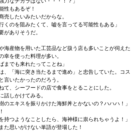
強力なチカラはない・・・！？」
能性もあるぞ！
商売したいみたいだからな。
行くのを阻みたくて、嘘を言ってる可能性もある」
要がありそうだ。
や海産物を用いた工芸品など扱う店も多いことが伺えた
の幸を使った料理が多い。
ばまでも来れたってことね」
は、「海に突き当たるまで進め」と忠告していた。コス
と言いたかったのだろう。
ねて、シーフードの店で食事をとることにした。
に話しかけてみる。
樹のエキスを振りかけた海鮮丼とかないの？ハハハ！」
！
を持つようなことしたら、海神様に祟られちゃうよ！」
また思いがけない単語が登場した！