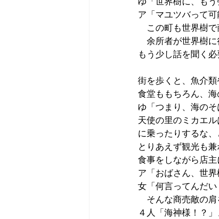
ゆ「世界樹に、もう
ア「マユツバって可
　この町も世界樹で
　余所者が世界樹に
もう少し話を聞く必
街を歩くと、魚介類
食堂ももちろん、海
ゆ「つまり、海のそ
天使の里のミカエル
に乗ったりするな、
とりあえず観光も兼
食事をしながら店主
ア「おばさん、世界
女「何言ってんだい
　そんな商売敵の肩
４人「海神様！？」