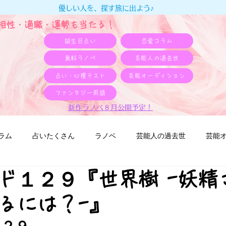
優しい人を、探す旅に出よう♪
e相性・適職・​運勢も当たる！
誕生日占い
恋愛コラム
無料ラノベ
芸能人の過去世
占い・心理テスト
芸能オーディション
ファンタジー用語
新作ラノベ８月公開予定！
ラム
占いたくさん
ラノベ
芸能人の過去世
芸能
ド１２９『世界樹 -妖精
るには？-』
１２９