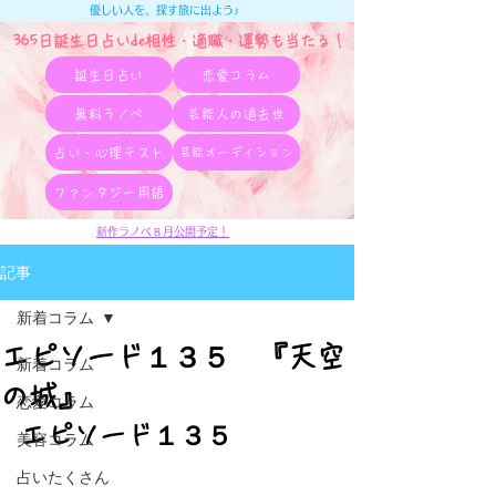
優しい人を、探す旅に出よう♪
365日誕生日占いde相性・適職・​運勢も当たる！
誕生日占い
恋愛コラム
無料ラノベ
芸能人の過去世
占い・心理テスト
芸能オーディション
ファンタジー用語
新作ラノベ８月公開予定！
記事
新着コラム
エピソード１３５ 『天空
新着コラム
の城』
恋愛コラム
エピソード１３５
美容コラム
占いたくさん