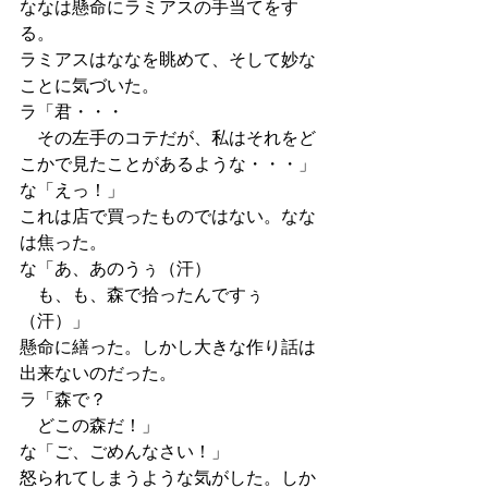
ななは懸命にラミアスの手当てをす
る。
ラミアスはななを眺めて、そして妙な
ことに気づいた。
ラ「君・・・
　その左手のコテだが、私はそれをど
こかで見たことがあるような・・・」
な「えっ！」
これは店で買ったものではない。なな
は焦った。
な「あ、あのうぅ（汗）
　も、も、森で拾ったんですぅ
（汗）」
懸命に繕った。しかし大きな作り話は
出来ないのだった。
ラ「森で？
　どこの森だ！」
な「ご、ごめんなさい！」
怒られてしまうような気がした。しか