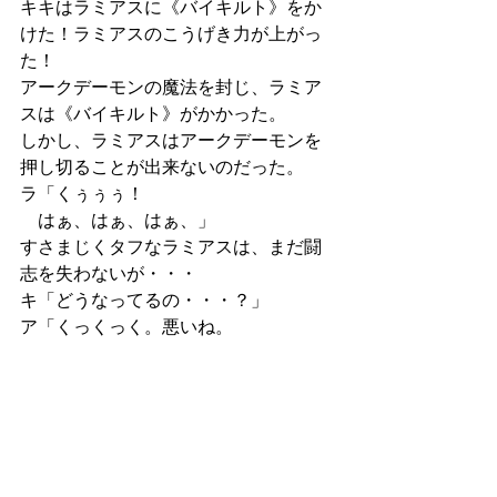
キキはラミアスに《バイキルト》をか
けた！ラミアスのこうげき力が上がっ
た！
アークデーモンの魔法を封じ、ラミア
スは《バイキルト》がかかった。
しかし、ラミアスはアークデーモンを
押し切ることが出来ないのだった。
ラ「くぅぅぅ！
　はぁ、はぁ、はぁ、」
すさまじくタフなラミアスは、まだ闘
志を失わないが・・・
キ「どうなってるの・・・？」
ア「くっくっく。悪いね。
　『偵察隊』ってのは、敵を瞬殺して
は二流なんだよ。
　ファウルで１０球粘ることは、時に
ホームランより価値がある」
ラ「！！
　本気を出していなかったというの