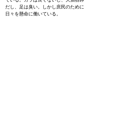
だし、足は臭い。しかし庶民のために
日々を懸命に働いている。
貨物船は豪華客船よりも走行性能が低
く、サマンオサまで１０日も掛かると
いう。暇な時間がたくさん出来そう
だ。
れいはそれを見越して、街の中で本屋
を探した。そして、暇つぶしになりそ
うな本を求めた。『吟遊詩人シュナの
旅行記』というのを選んだ。自分の旅
に重なりそうだ。
その日と翌日は、ぶらぶらとサンマリ
ーノの市街地を歩いて周った。
ラノベ