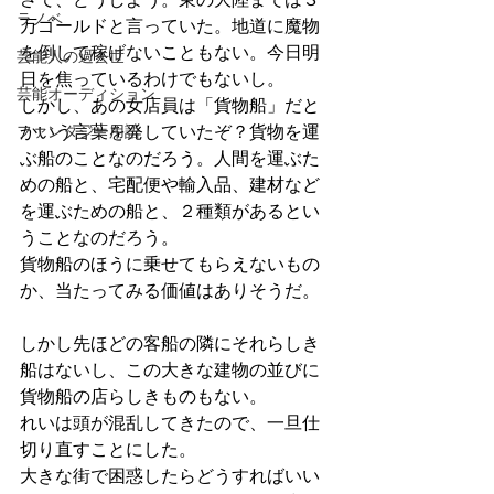
ラノベ
万ゴールドと言っていた。地道に魔物
を倒して稼げないこともない。今日明
芸能人の過去世
日を焦っているわけでもないし。
芸能オーディション
しかし、あの女店員は「貨物船」だと
ファンタジー用語
かいう言葉を発していたぞ？貨物を運
ぶ船のことなのだろう。人間を運ぶた
めの船と、宅配便や輸入品、建材など
を運ぶための船と、２種類があるとい
うことなのだろう。
貨物船のほうに乗せてもらえないもの
か、当たってみる価値はありそうだ。
しかし先ほどの客船の隣にそれらしき
船はないし、この大きな建物の並びに
貨物船の店らしきものもない。
れいは頭が混乱してきたので、一旦仕
切り直すことにした。
大きな街で困惑したらどうすればいい