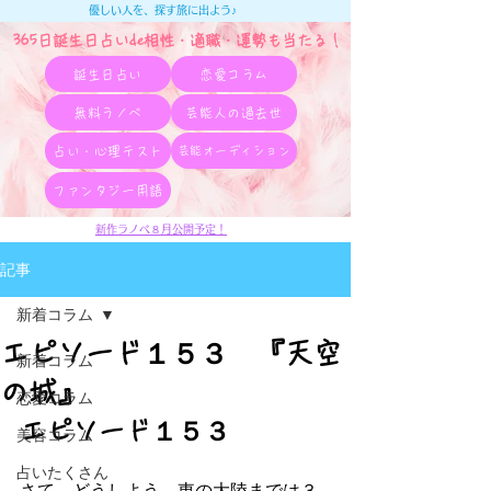
優しい人を、探す旅に出よう♪
365日誕生日占いde相性・適職・​運勢も当たる！
誕生日占い
恋愛コラム
無料ラノベ
芸能人の過去世
占い・心理テスト
芸能オーディション
ファンタジー用語
新作ラノベ８月公開予定！
記事
新着コラム
エピソード１５３ 『天空
新着コラム
の城』
恋愛コラム
エピソード１５３
美容コラム
占いたくさん
さて、どうしよう。東の大陸までは３