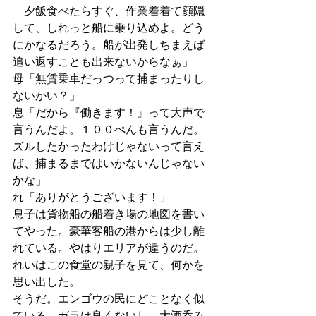
　夕飯食べたらすぐ、作業着着て顔隠
して、しれっと船に乗り込めよ。どう
にかなるだろう。船が出発しちまえば
追い返すことも出来ないからなぁ」
母「無賃乗車だっつって捕まったりし
ないかい？」
息「だから『働きます！』って大声で
言うんだよ。１００ぺんも言うんだ。
ズルしたかったわけじゃないって言え
ば、捕まるまではいかないんじゃない
かな」
れ「ありがとうございます！」
息子は貨物船の船着き場の地図を書い
てやった。豪華客船の港からは少し離
れている。やはりエリアが違うのだ。
れいはこの食堂の親子を見て、何かを
思い出した。
そうだ。エンゴウの民にどことなく似
ている。ガラは良くないし、大酒呑み