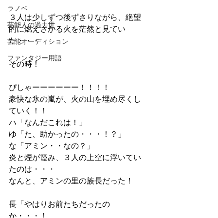
ラノベ
３人は少しずつ後ずさりながら、絶望
芸能人の過去世
的に燃えさかる火を茫然と見てい
た・・・
芸能オーディション
ファンタジー用語
その時！
ぴしゃーーーーーー！！！！
豪快な氷の嵐が、火の山を埋め尽くし
ていく！！
ハ「なんだこれは！」
ゆ「た、助かったの・・・！？」
な「アミン・・なの？」
炎と煙が霞み、３人の上空に浮いてい
たのは・・・
なんと、アミンの里の族長だった！
長「やはりお前たちだったの
か・・・！