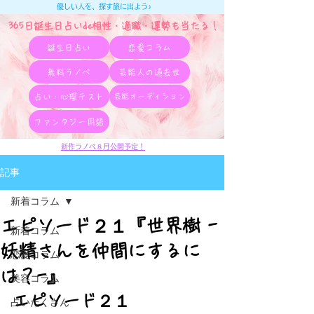
優しい人を、探す旅に出よう♪
365日誕生日占いde相性・適職・​運勢も当たる！
誕生日占い
恋愛コラム
無料ラノベ
芸能人の過去世
占い・心理テスト
芸能オーディション
ファンタジー用語
新作ラノベ８月公開予定！
記事
新着コラム
エピソード２１『世界樹 -
新着コラム
妖精さんを仲間にするに
恋愛コラム
は？-』
美容コラム
エピソード２１
占いたくさん