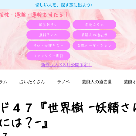
優しい人を、探す旅に出よう♪
e相性・適職・​運勢も当たる！
誕生日占い
恋愛コラム
無料ラノベ
芸能人の過去世
占い・心理テスト
芸能オーディション
ファンタジー用語
新作ラノベ８月公開予定！
ラム
占いたくさん
ラノベ
芸能人の過去世
芸能
ド４７『世界樹 -妖精さ
には？-』
４７