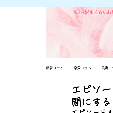
365日誕生日占いd
新着コラム
恋愛コラム
美容コ
エピソー
ファンタジー用語
間にする
エピソード