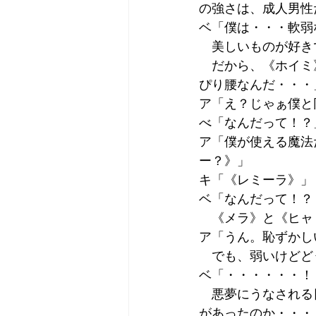
の強さは、成人男性
ベ「僕は・・・軟弱
　美しいものが好き
　だから、《ホイミ
ぴり腰なんだ・・・
ア「え？じゃぁ僕と
べ「なんだって！？
ア「僕が使える魔法
ー？》」
キ「《レミーラ》」
ベ「なんだって！？
　《メラ》と《ヒャ
ア「うん。恥ずかし
　でも、弱いけどど
ベ「・・・・・・！
　悪夢にうなされる
があったのか・・・