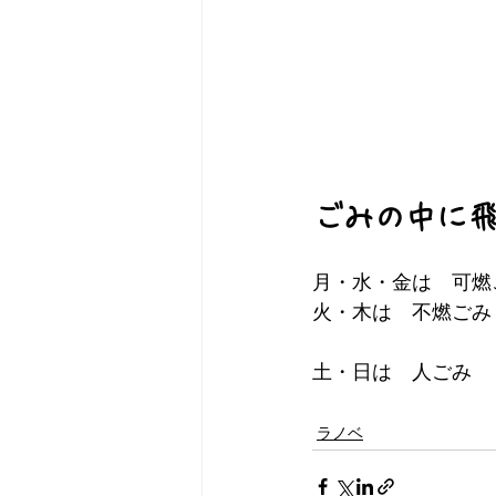
ごみの中に
月・水・金は　可燃
火・木は　不燃ごみ
土・日は　人ごみ
ラノベ