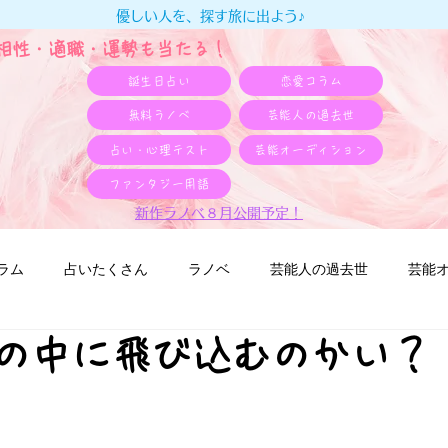
優しい人を、探す旅に出よう♪
e相性・適職・​運勢も当たる！
誕生日占い
恋愛コラム
無料ラノベ
芸能人の過去世
占い・心理テスト
芸能オーディション
ファンタジー用語
新作ラノベ８月公開予定！
ラム
占いたくさん
ラノベ
芸能人の過去世
芸能
ごみの中に飛び込むのかい？