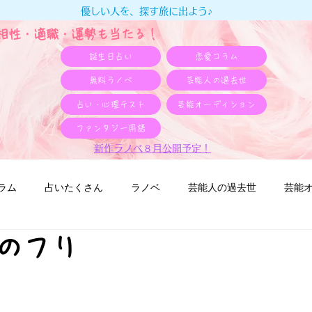
優しい人を、探す旅に出よう♪
e相性・適職・​運勢も当たる！
誕生日占い
恋愛コラム
無料ラノベ
芸能人の過去世
占い・心理テスト
芸能オーディション
ファンタジー用語
新作ラノベ８月公開予定！
ラム
占いたくさん
ラノベ
芸能人の過去世
芸能
人のフリ