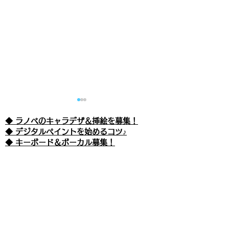
◆ ラノベのキャラデザ＆挿絵を募集！
​◆ デジタルペイントを始めるコツ♪
◆ キーボード＆ボーカル募集！
えぴそーど９９ 『魔王が
エピソード４０
管理人による姉妹サイト
◆
びあんのお悩み相談室♡
女の子ってマジなの!?(仮)
-妖精さんを仲
◆
モルディブとビーチリゾート
-もの言わぬ革命者-』
は？-』
◆
バックパッカー＆世界一周