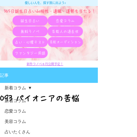
優しい人を、探す旅に出よう♪
365日誕生日占いde相性・適職・​運勢も当たる！
誕生日占い
恋愛コラム
無料ラノベ
芸能人の過去世
占い・心理テスト
芸能オーディション
ファンタジー用語
新作ラノベ８月公開予定！
記事
新着コラム
093 パイオニアの苦悩
新着コラム
恋愛コラム
美容コラム
占いたくさん