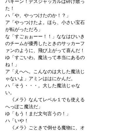
パキーン！デスジャッカルは砕け散っ
た！
ハ「や、やっつけたのか！？」
ア「やっつけたよ。ほら、小さい宝石
が転がっただろ」
な「すごぉぉーー！！」ななはひいき
のチームが優秀したときのサッカーフ
ァンのように、飛び上がって喜んだ！
ゆ「すごいわ。魔法って本当にあるの
ね！」
ア「えへへ。こんなのは大した魔法じ
ゃないよ」アミンははにかんだ。
ハ「そう・・・。大した魔法じゃな
い。
　《メラ》なんてレベル１でも使える
へっぽこ魔法だ」
ゆ「もう！まだ文句言うの！」
ハ「いや！
　《メラ》ごときで倒せる魔物に、オ