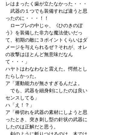
レはまったく歯が立たなかった・・・
　武器の１つでも装備すれば違うと思
ったのに・・・！！
　ロープレの中じゃ、《ひのきのぼ
う》を装備した非力な魔法使いだっ
て、初期の敵に３ポイントくらいはダ
メージを与えられるぜ？それが、オレ
の攻撃はほとんど無意味だなん
て・・・」
ハヤトはわなわなと震えた。愕然とし
たらしかった。
ア「運動能力が無さすぎるんだよ。
　でも、武器を細身剣にしたのは良い
センスしてる」
ハ「え！？」
ア「棒切れを武器の素材にしようと思
ったとき、突き刺し型の針状の武器に
したのは正解だと思う。
　剣のように斬りつけるのは、木では