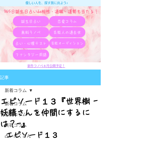
優しい人を、探す旅に出よう♪
365日誕生日占いde相性・適職・​運勢も当たる！
誕生日占い
恋愛コラム
無料ラノベ
芸能人の過去世
占い・心理テスト
芸能オーディション
ファンタジー用語
新作ラノベ８月公開予定！
記事
新着コラム
エピソード１３『世界樹 -
新着コラム
妖精さんを仲間にするに
恋愛コラム
は？-』
美容コラム
エピソード１３
占いたくさん