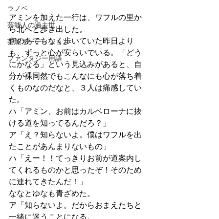
ラノベ
アミンを加えた一行は、ワフルの里か
芸能人の過去世
ら北へと歩き出した。
何のあてもなく歩いていた昨日より
芸能オーディション
も、ずっと心が安らいでいる。「どう
ファンタジー用語
にかなる」という見込みがあると、自
分が裸同然でもこんなにも心が落ち着
くものなのだなと、３人は痛感してい
た。
ハ「アミン、お前はカルベローナに抜
ける道を知ってるんだろ？」
ア「え？知らないよ。僕はワフルを出
たことがあんまりないもの」
ハ「えー！！てっきりお前が道案内し
てくれるものかと思ったぞ！そのため
に連れてきたんだ！」
ななとゆなも青ざめた。
ア「知らないよ。だからおまえたちと
一緒に迷うことになる。