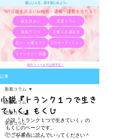
優しい人を、探す旅に出よう♪
365日誕生日占いde相性・適職・​運勢も当たる！
誕生日占い
恋愛コラム
無料ラノベ
芸能人の過去世
占い・心理テスト
芸能オーディション
ファンタジー用語
新作ラノベ８月公開予定！
記事
新着コラム
小説『トランク１つで生き
新着コラム
ていく』もくじ
恋愛コラム
小説『トランク１つで生きていく』の
美容コラム
もくじのページです。
占いたくさん
ここを基点に読んでいってください＾